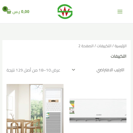
خطي
لى
0,00
ر.س
لمحتوى
الرئيسية
/
التكييفات
/ الصفحة 2
التكييفات
عرض 10–18 من أصل 129 نتيجة