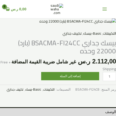
خطي
لى
0,00
ر.س
لمحتوى
مية
يسك
داري
التكييفات
,
Basic-بيسك
,
تكييف جداري
BSACMA
بيسك جداري BSACMA-FI24CC (بارد)
FI24C
22000 وحده
بارد)
2200
2.112,00
ر.س
+ Free
غير شامل ضريبة القيمة المضافة
حده
Shipping
إضافة إلى السلة
BSACMA-FI24CB
التكييفات
Basic-بيسك
تكييف جداري
رمز المنتج:
التصنيفات:
,
,
الوصف