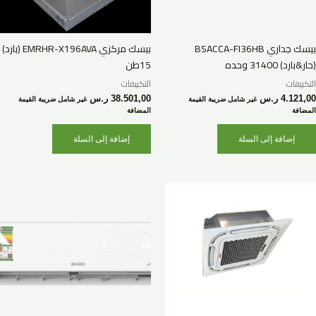
بيسك جداري BSACCA-FI36HB
بيسك مركزي EMRHR-X196AVA (بارد)
(حار&بارد) 31400 وحده
15طن
التكييفات
التكييفات
4.121,00
ر.س
38.501,00
ر.س
غير شامل ضريبة القيمة
غير شامل ضريبة القيمة
المضافة
المضافة
إضافة إلى السلة
إضافة إلى السلة