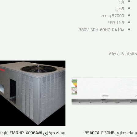
بارد
5طن
57000 وحده
11.5 EER
380V-3PH-60HZ-R410a
منتجات ذات صلة
بيسك جداري BSACCA-FI30HB
بيسك مركزي EMRHR-X096AVA (بارد)