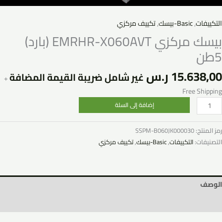
التكييفات
,
Basic-بيسك
,
تكييف مركزي
بيسك مركزي EMRHR-X060AVT (بارد)
5طن
15.638,00
ر.س
غير شامل ضريبة القيمة المضافة
+
Free Shipping
إضافة إلى السلة
رمز المنتج:
SSPM-B060JK000030
التصنيفات:
التكييفات
,
Basic-بيسك
,
تكييف مركزي
الوصف
مراجعات (0)