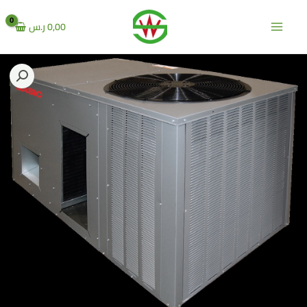
خطي
لى
0,00
ر.س
لمحتوى
مية
يسك
ركزي
EMRHR
X060AV
بارد)
طن