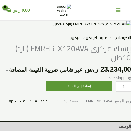
خطي
لى
0,00
ر.س
لمحتوى
مية
يسك
ركزي
التكييفات
,
Basic-بيسك
,
تكييف مركزي
EMRHR
بيسك مركزي EMRHR-X120AVA (بارد)
X120AV
10طن
بارد)
1طن
23.234,00
ر.س
+
غير شامل ضريبة القيمة المضافة
Free Shipping
إضافة إلى السلة
EMRHRX120AVA
التكييفات
Basic-بيسك
تكييف مركزي
رمز المنتج:
التصنيفات:
,
,
الوصف