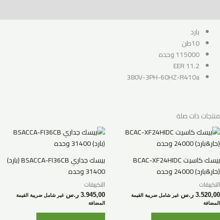
مراجعات (0)
بارد
10طن
115000 وحده
11.2 EER
380V-3PH-60HZ-R410a
منتجات ذات صلة
بيسك كاسيت BCAC-XF24HIDC
بيسك جداري BSACCA-FI36CB (بارد)
(حار&بارد) 24000 وحده
31400 وحده
التكييفات
التكييفات
3.520,00
ر.س
3.945,00
ر.س
غير شامل ضريبة القيمة
غير شامل ضريبة القيمة
المضافة
المضافة