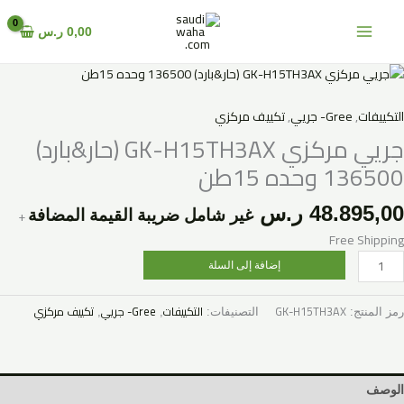
خطي
لى
0,00
ر.س
لمحتوى
مية
ريي
ركزي
التكييفات
,
Gree- جريي
,
تكييف مركزي
GK
جريي مركزي GK-H15TH3AX (حار&بارد)
H15TH3A
136500 وحده 15طن
حار&بارد)
13650
48.895,00
ر.س
+
غير شامل ضريبة القيمة المضافة
حده
1طن
Free Shipping
إضافة إلى السلة
GK-H15TH3AX
التكييفات
Gree- جريي
تكييف مركزي
رمز المنتج:
التصنيفات:
,
,
الوصف