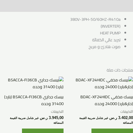
مراجعات (0)
380V-3PH-50/60HZ-R410a
(INVERTER)
HEAT PUMP
تبريد عالي الكفائة
صوت هادئ و مريح
منتجات ذات صلة
بيسك مخفي BDAC-XF24HIDC
بيسك جداري BSACCA-FI36CB (بارد)
(حار&بارد) 24000 وحده
31400 وحده
التكييفات
التكييفات
3.402,00
ر.س
3.945,00
ر.س
غير شامل ضريبة القيمة
غير شامل ضريبة القيمة
المضافة
المضافة