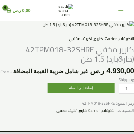
خطي
لى
0,00
ر.س
لمحتوى
مية
ارير
خفي
التكييفات
,
Carrier-كاريير
,
تكييف مخفي
42TPM018
كارير مخفي 42TPM018-32SHRE
32SHR
(حار&بارد) 1.5 طن
حار&بارد)
1.
4.930,00
ر.س
+ Free
غير شامل ضريبة القيمة المضافة
ن
Shipping
إضافة إلى السلة
42TPM018-32SHRE
رمز المنتج:
التكييفات
Carrier-كاريير
تكييف مخفي
التصنيفات:
,
,