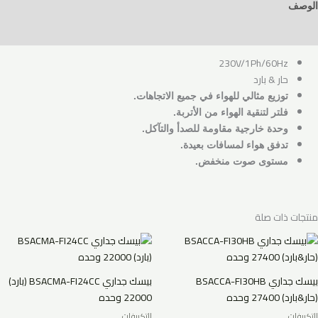
الوصف
مراجعات (0)
230V/1Ph/60Hz
حار & بارد
توزيع مثالي للهواء في جميع الاتجاهات.
فلتر لتنقية الهواء من الأتربة.
وحدة خارجية مقاومة للصدأ والتآكل.
تدفق هواء لمسافات بعيدة.
مستوى صوت منخفض.
منتجات ذات صلة
بيسك جداري BSACCA-FI30HB
بيسك جداري BSACMA-FI24CC (بارد)
(حار&بارد) 27400 وحده
22000 وحده
التكييفات
التكييفات